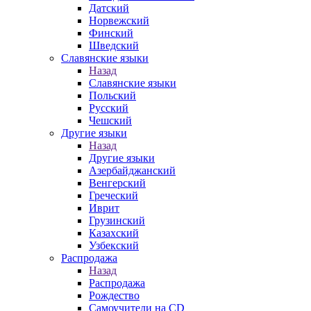
Датский
Норвежский
Финский
Шведский
Славянские языки
Назад
Славянские языки
Польский
Русский
Чешский
Другие языки
Назад
Другие языки
Азербайджанский
Венгерский
Греческий
Иврит
Грузинский
Казахский
Узбекский
Распродажа
Назад
Распродажа
Рождество
Самоучители на CD