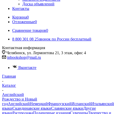
Доска объявлений
Контакты
Корзина
0
Отложенные
0
Сравнение товаров
0
8 800 301 08 25
звонок по России бесплатный
Контактная информация
Челябинск, ул. Лермонтова 21, 3 этаж, офис 4
inbookshop@mail.ru
Вконтакте
Главная
-
Каталог
-
Английский
Рождество и Новый
год
Английский
Немецкий
Французский
Испанский
Итальянский
языки
Скандинавские языки
Славянские языки
Другие
языки
Распродажа
Подарочные издания
Сувениры
Творчество и