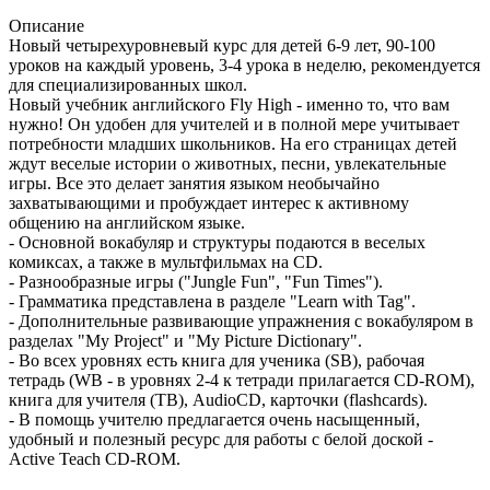
Описание
Новый четырехуровневый курс для детей 6-9 лет, 90-100
уроков на каждый уровень, 3-4 урока в неделю, рекомендуется
для специализированных школ.
Новый учебник английского Fly High - именно то, что вам
нужно! Он удобен для учителей и в полной мере учитывает
потребности младших школьников. На его страницах детей
ждут веселые истории о животных, песни, увлекательные
игры. Все это делает занятия языком необычайно
захватывающими и пробуждает интерес к активному
общению на английском языке.
- Основной вокабуляр и структуры подаются в веселых
комиксах, а также в мультфильмах на CD.
- Разнообразные игры ("Jungle Fun", "Fun Times").
- Грамматика представлена в разделе "Learn with Tag".
- Дополнительные развивающие упражнения с вокабуляром в
разделах "My Project" и "My Picture Dictionary".
- Во всех уровнях есть книга для ученика (SB), рабочая
тетрадь (WB - в уровнях 2-4 к тетради прилагается CD-ROM),
книга для учителя (TB), AudioCD, карточки (flashcards).
- В помощь учителю предлагается очень насыщенный,
удобный и полезный ресурс для работы с белой доской -
Active Teach CD-ROM.