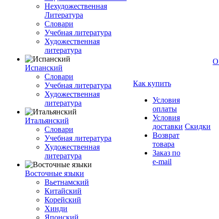
Нехудожественная
Литература
Словари
Учебная литература
Художественная
литература
О
Испанский
Словари
Как купить
Учебная литература
Художественная
Условия
литература
оплаты
Условия
Итальянский
доставки
Скидки
Словари
Возврат
Учебная литература
товара
Художественная
Заказ по
литература
e-mail
Восточные языки
Вьетнамский
Китайский
Корейский
Хинди
Японский