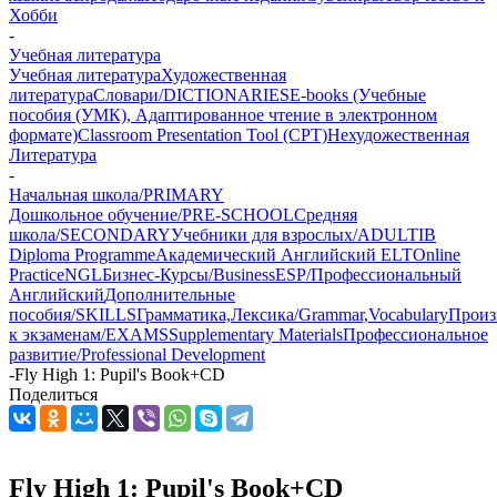
Хобби
-
Учебная литература
Учебная литература
Художественная
литература
Словари/DICTIONARIES
E-books (Учебные
пособия (УМК), Адаптированное чтение в электронном
формате)
Classroom Presentation Tool (CPT)
Нехудожественная
Литература
-
Начальная школа/PRIMARY
Дошкольное обучение/PRE-SCHOOL
Средняя
школа/SECONDARY
Учебники для взрослых/ADULT
IB
Diploma Programme
Академический Английский ELT
Online
Practice
NGL
Бизнес-Курсы/Business
ESP/Профессиональный
Английский
Дополнительные
пособия/SKILLS
Грамматика,Лексика/Grammar,Vocabulary
Произ
к экзаменам/EXAMS
Supplementary Materials
Профессиональное
развитие/Professional Development
-
Fly High 1: Pupil's Book+CD
Поделиться
Fly High 1: Pupil's Book+CD