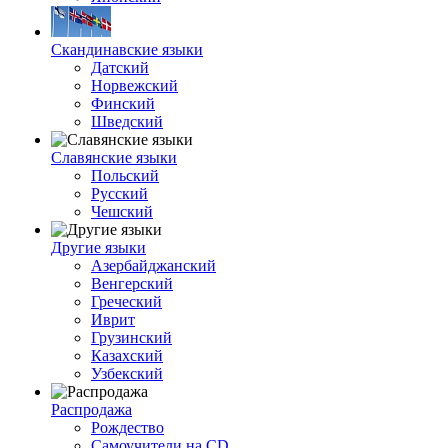
Скандинавские языки
Датский
Норвежский
Финский
Шведский
Славянские языки
Польский
Русский
Чешский
Другие языки
Азербайджанский
Венгерский
Греческий
Иврит
Грузинский
Казахский
Узбекский
Распродажа
Рождество
Самоучители на CD