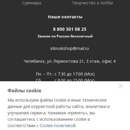
Сувениры
Творчество и Хобби
Наши контакты
8 800 301 08 25
Звонок по России бесплатный
inbookshop@mail.ru
Челябинск, ул. Лермонтова 21, 3 этаж, офис 4
Пн. – Пт.: с 7.30 до 17:00 (Мск)
Сб. с 8.00 до 15.00 (Мск)
Воскр. выходной
Файлы cookie
Мы используем файлы cookie и иные технические
данные для корректной работы сайта, аналитики и
улучшения сервиса. Нажимая «принять», вы
Книжный супермаркет INBOOKSHOP.RU
соглашаетесь с использованием cookie в
ООО "Полиглот" (ИНН/КПП 5904263531/590401001, ОГРН
соответствии с
Cookie-политикой
.