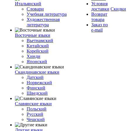
Итальянский
Условия
Словари
доставки
Скидки
Учебная литература
Возврат
Художественная
товара
литература
Заказ по
e-mail
Восточные языки
Вьетнамский
Китайский
Корейский
Хинди
Японский
Скандинавские языки
Датский
Норвежский
Финский
Шведский
Славянские языки
Польский
Русский
Чешский
Другие языки