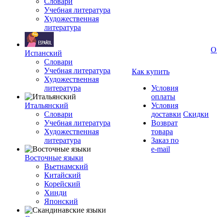
Словари
Учебная литература
Художественная
литература
О
Испанский
Словари
Учебная литература
Как купить
Художественная
литература
Условия
оплаты
Итальянский
Условия
Словари
доставки
Скидки
Учебная литература
Возврат
Художественная
товара
литература
Заказ по
e-mail
Восточные языки
Вьетнамский
Китайский
Корейский
Хинди
Японский