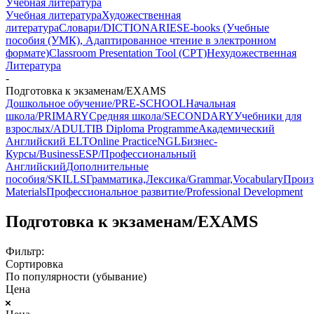
Учебная литература
Учебная литература
Художественная
литература
Словари/DICTIONARIES
E-books (Учебные
пособия (УМК), Адаптированное чтение в электронном
формате)
Classroom Presentation Tool (CPT)
Нехудожественная
Литература
-
Подготовка к экзаменам/EXAMS
Дошкольное обучение/PRE-SCHOOL
Начальная
школа/PRIMARY
Средняя школа/SECONDARY
Учебники для
взрослых/ADULT
IB Diploma Programme
Академический
Английский ELT
Online Practice
NGL
Бизнес-
Курсы/Business
ESP/Профессиональный
Английский
Дополнительные
пособия/SKILLS
Грамматика,Лексика/Grammar,Vocabulary
Произ
Materials
Профессиональное развитие/Professional Development
Подготовка к экзаменам/EXAMS
Фильтр:
Сортировка
По популярности (убывание)
Цена