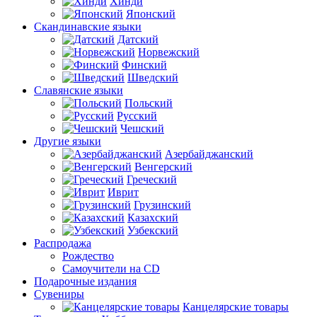
Хинди
Японский
Скандинавские языки
Датский
Норвежский
Финский
Шведский
Славянские языки
Польский
Русский
Чешский
Другие языки
Азербайджанский
Венгерский
Греческий
Иврит
Грузинский
Казахский
Узбекский
Распродажа
Рождество
Самоучители на CD
Подарочные издания
Сувениры
Канцелярские товары