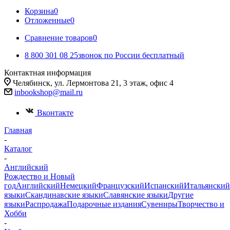
Корзина
0
Отложенные
0
Сравнение товаров
0
8 800 301 08 25
звонок по России бесплатный
Контактная информация
Челябинск, ул. Лермонтова 21, 3 этаж, офис 4
inbookshop@mail.ru
Вконтакте
Главная
-
Каталог
-
Английский
Рождество и Новый
год
Английский
Немецкий
Французский
Испанский
Итальянский
языки
Скандинавские языки
Славянские языки
Другие
языки
Распродажа
Подарочные издания
Сувениры
Творчество и
Хобби
-