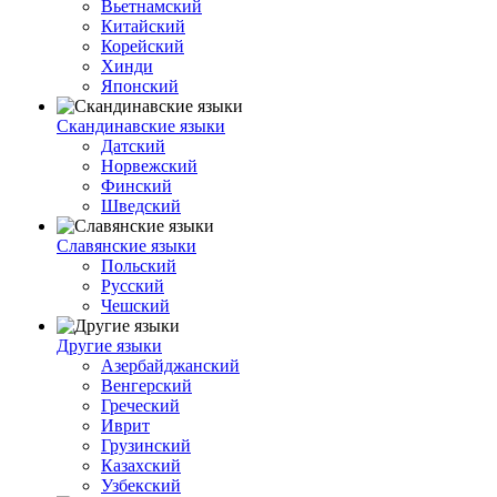
Вьетнамский
Китайский
Корейский
Хинди
Японский
Скандинавские языки
Датский
Норвежский
Финский
Шведский
Славянские языки
Польский
Русский
Чешский
Другие языки
Азербайджанский
Венгерский
Греческий
Иврит
Грузинский
Казахский
Узбекский