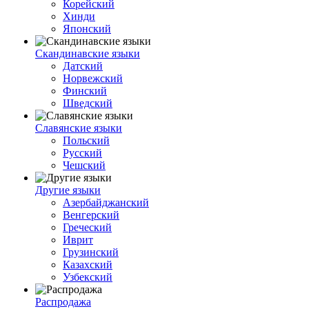
Корейский
Хинди
Японский
Скандинавские языки
Датский
Норвежский
Финский
Шведский
Славянские языки
Польский
Русский
Чешский
Другие языки
Азербайджанский
Венгерский
Греческий
Иврит
Грузинский
Казахский
Узбекский
Распродажа