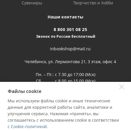
Сувениры
Творчество и Хобби
Наши контакты
8 800 301 08 25
Звонок по России бесплатный
inbookshop@mail.ru
Челябинск, ул. Лермонтова 21, 3 этаж, офис 4
Пн. – Пт.: с 7.30 до 17:00 (Мск)
Сб. с 8.00 до 15.00 (Мск)
Воскр. выходной
Файлы cookie
Мы используем файлы cookie и иные технические
данные для корректной работы сайта, аналитики и
улучшения сервиса. Нажимая «принять», вы
Книжный супермаркет INBOOKSHOP.RU
соглашаетесь с использованием cookie в соответствии
ООО "Полиглот" (ИНН/КПП 5904263531/590401001, ОГРН
с
Cookie-политикой
.