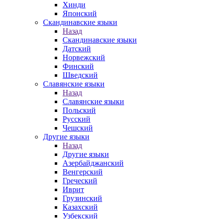
Хинди
Японский
Скандинавские языки
Назад
Скандинавские языки
Датский
Норвежский
Финский
Шведский
Славянские языки
Назад
Славянские языки
Польский
Русский
Чешский
Другие языки
Назад
Другие языки
Азербайджанский
Венгерский
Греческий
Иврит
Грузинский
Казахский
Узбекский