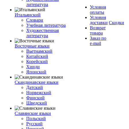
литература
Условия
оплаты
Итальянский
Условия
Словари
доставки
Скидки
Учебная литература
Возврат
Художественная
товара
литература
Заказ по
e-mail
Восточные языки
Вьетнамский
Китайский
Корейский
Хинди
Японский
Скандинавские языки
Датский
Норвежский
Финский
Шведский
Славянские языки
Польский
Русский
Чешский