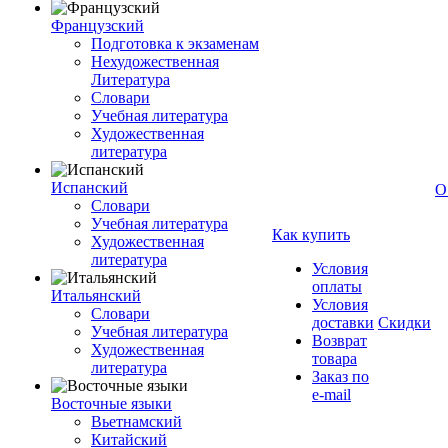
Французский
Подготовка к экзаменам
Нехудожественная
Литература
Словари
Учебная литература
Художественная
литература
Испанский
О
Словари
Учебная литература
Как купить
Художественная
литература
Условия
оплаты
Итальянский
Условия
Словари
доставки
Скидки
Учебная литература
Возврат
Художественная
товара
литература
Заказ по
e-mail
Восточные языки
Вьетнамский
Китайский