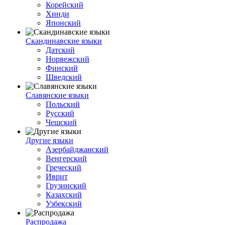
Корейский
Хинди
Японский
Скандинавские языки
Датский
Норвежский
Финский
Шведский
Славянские языки
Польский
Русский
Чешский
Другие языки
Азербайджанский
Венгерский
Греческий
Иврит
Грузинский
Казахский
Узбекский
Распродажа