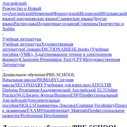
Английский
Рождество и Новый
год
Английский
Немецкий
Французский
Испанский
Итальянский
языки
Скандинавские языки
Славянские языки
Другие
языки
Распродажа
Подарочные издания
Сувениры
Творчество и
Хобби
-
Учебная литература
Учебная литература
Художественная
литература
Словари/DICTIONARIES
E-books (Учебные
пособия (УМК), Адаптированное чтение в электронном
формате)
Classroom Presentation Tool (CPT)
Нехудожественная
Литература
-
Дошкольное обучение/PRE-SCHOOL
Начальная школа/PRIMARY
Средняя
школа/SECONDARY
Учебники для взрослых/ADULT
IB
Diploma Programme
Академический Английский ELT
Online
Practice
NGL
Бизнес-Курсы/Business
ESP/Профессиональный
Английский
Дополнительные
пособия/SKILLS
Грамматика,Лексика/Grammar,Vocabulary
Произ
к экзаменам/EXAMS
Supplementary Materials
Профессиональное
развитие/Professional Development