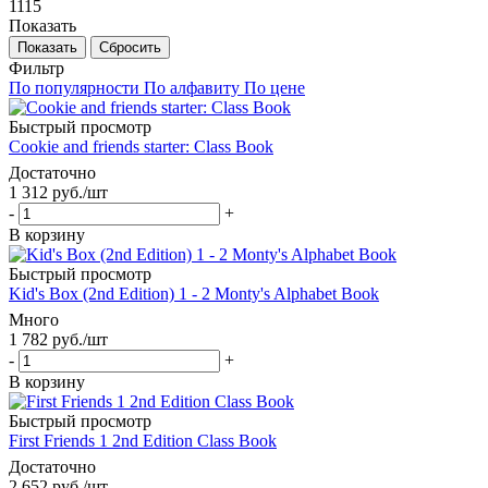
1115
Показать
Сбросить
Фильтр
По популярности
По алфавиту
По цене
Быстрый просмотр
Cookie and friends starter: Class Book
Достаточно
1 312
руб.
/шт
-
+
В корзину
Быстрый просмотр
Kid's Box (2nd Edition) 1 - 2 Monty's Alphabet Book
Много
1 782
руб.
/шт
-
+
В корзину
Быстрый просмотр
First Friends 1 2nd Edition Class Book
Достаточно
2 652
руб.
/шт