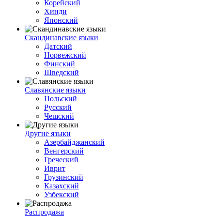
Корейский
Хинди
Японский
Скандинавские языки
Датский
Норвежский
Финский
Шведский
Славянские языки
Польский
Русский
Чешский
Другие языки
Азербайджанский
Венгерский
Греческий
Иврит
Грузинский
Казахский
Узбекский
Распродажа