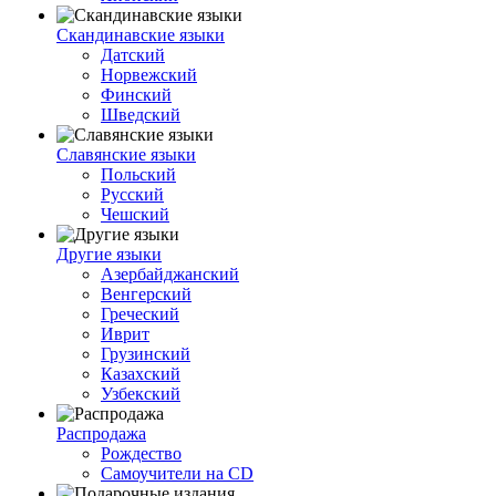
Скандинавские языки
Датский
Норвежский
Финский
Шведский
Славянские языки
Польский
Русский
Чешский
Другие языки
Азербайджанский
Венгерский
Греческий
Иврит
Грузинский
Казахский
Узбекский
Распродажа
Рождество
Самоучители на CD