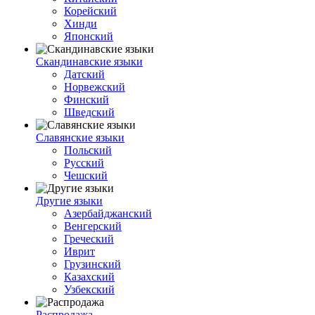
Корейский
Хинди
Японский
Скандинавские языки
Датский
Норвежский
Финский
Шведский
Славянские языки
Польский
Русский
Чешский
Другие языки
Азербайджанский
Венгерский
Греческий
Иврит
Грузинский
Казахский
Узбекский
Распродажа