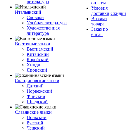
литература
оплаты
Условия
Итальянский
доставки
Скидки
Словари
Возврат
Учебная литература
товара
Художественная
Заказ по
литература
e-mail
Восточные языки
Вьетнамский
Китайский
Корейский
Хинди
Японский
Скандинавские языки
Датский
Норвежский
Финский
Шведский
Славянские языки
Польский
Русский
Чешский