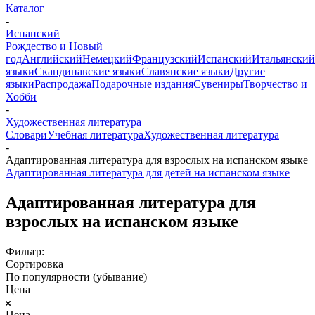
Каталог
-
Испанский
Рождество и Новый
год
Английский
Немецкий
Французский
Испанский
Итальянский
языки
Скандинавские языки
Славянские языки
Другие
языки
Распродажа
Подарочные издания
Сувениры
Творчество и
Хобби
-
Художественная литература
Словари
Учебная литература
Художественная литература
-
Адаптированная литература для взрослых на испанском языке
Адаптированная литература для детей на испанском языке
Адаптированная литература для
взрослых на испанском языке
Фильтр:
Сортировка
По популярности (убывание)
Цена
Цена