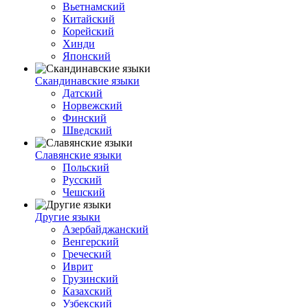
Вьетнамский
Китайский
Корейский
Хинди
Японский
Скандинавские языки
Датский
Норвежский
Финский
Шведский
Славянские языки
Польский
Русский
Чешский
Другие языки
Азербайджанский
Венгерский
Греческий
Иврит
Грузинский
Казахский
Узбекский