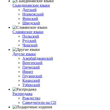
Скандинавские языки
Датский
Норвежский
Финский
Шведский
Славянские языки
Польский
Русский
Чешский
Другие языки
Азербайджанский
Венгерский
Греческий
Иврит
Грузинский
Казахский
Узбекский
Распродажа
Рождество
Самоучители на CD