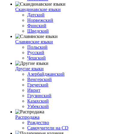
Скандинавские языки
Датский
Норвежский
Финский
Шведский
Славянские языки
Польский
Русский
Чешский
Другие языки
Азербайджанский
Венгерский
Греческий
Иврит
Грузинский
Казахский
Узбекский
Распродажа
Рождество
Самоучители на CD