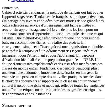
Описание
Cahier d'activités Tendances, la méthode de français qui fait bouger
l'apprentissage. Avec Tendances, le français est pratiqué activement.
On partage des savoirs et on découvre des modes de vie grâce à des
outils efficaces au service d'un enseignement facile à mettre en
œuvre. Un apprentissage ancré à la vie de tous les jours pour un
apprenant soucieux d'apprendre tout ce qui est utile, rien que ce qui
est utile. Une méthodologie résolument pratique : on poursuit des
buts, on accomplit des tâches, on réalise des projets. Un
enseignement simple et efficace grâce à une organisation en double-
page 'prête à l'emploi' et à un déroulement des leçons linéaire et
transparent pour l'enseignant et pour l'apprenant. Un parcours
d'évaluation bien balisé et une préparation graduée au DELF. Une
équipe d'auteurs très expérimentés et des tests réels menés dans des
classes du monde entier. Tendances, c'est encore beaucoup plus :
une démarche actionnelle innovante de scénarios en lien avec la
vraie vie une prise en compte des nouvelles pratiques sociales dans
le choix des documents et supports de la classe un environnement
culturel francophone riche et motivant, reflet de toutes les 'tendances'
une offre numérique construite à partir des usages des enseignants,
des apprenants et des institutions.
Характеристики