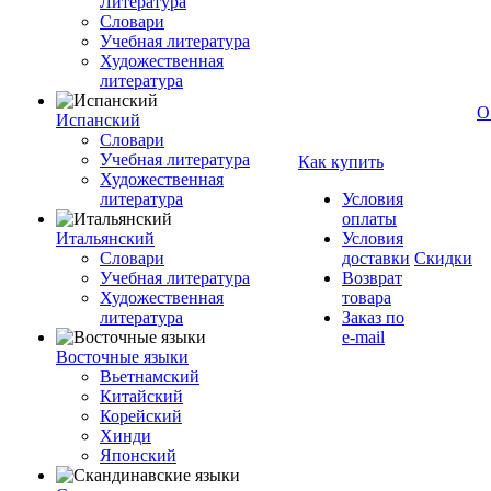
Литература
Словари
Учебная литература
Художественная
литература
О
Испанский
Словари
Учебная литература
Как купить
Художественная
литература
Условия
оплаты
Итальянский
Условия
Словари
доставки
Скидки
Учебная литература
Возврат
Художественная
товара
литература
Заказ по
e-mail
Восточные языки
Вьетнамский
Китайский
Корейский
Хинди
Японский