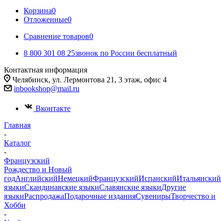
Корзина
0
Отложенные
0
Сравнение товаров
0
8 800 301 08 25
звонок по России бесплатный
Контактная информация
Челябинск, ул. Лермонтова 21, 3 этаж, офис 4
inbookshop@mail.ru
Вконтакте
Главная
-
Каталог
-
Французский
Рождество и Новый
год
Английский
Немецкий
Французский
Испанский
Итальянский
языки
Скандинавские языки
Славянские языки
Другие
языки
Распродажа
Подарочные издания
Сувениры
Творчество и
Хобби
-