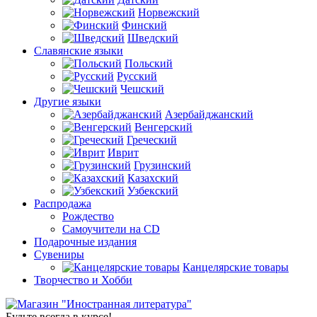
Норвежский
Финский
Шведский
Славянские языки
Польский
Русский
Чешский
Другие языки
Азербайджанский
Венгерский
Греческий
Иврит
Грузинский
Казахский
Узбекский
Распродажа
Рождество
Самоучители на CD
Подарочные издания
Сувениры
Канцелярские товары
Творчество и Хобби
Будьте всегда в курсе!