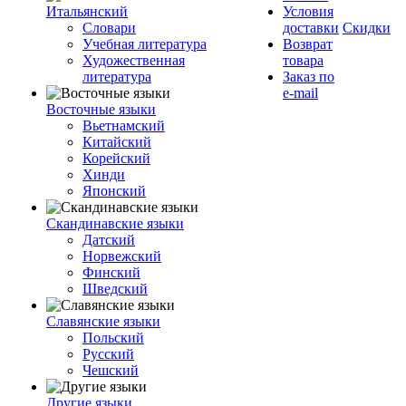
Итальянский
Условия
Словари
доставки
Скидки
Учебная литература
Возврат
Художественная
товара
литература
Заказ по
e-mail
Восточные языки
Вьетнамский
Китайский
Корейский
Хинди
Японский
Скандинавские языки
Датский
Норвежский
Финский
Шведский
Славянские языки
Польский
Русский
Чешский
Другие языки