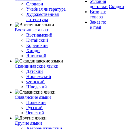
Условия
Словари
доставки
Скидки
Учебная литература
Возврат
Художественная
товара
литература
Заказ по
e-mail
Восточные языки
Вьетнамский
Китайский
Корейский
Хинди
Японский
Скандинавские языки
Датский
Норвежский
Финский
Шведский
Славянские языки
Польский
Русский
Чешский
Другие языки
Азербайджанский