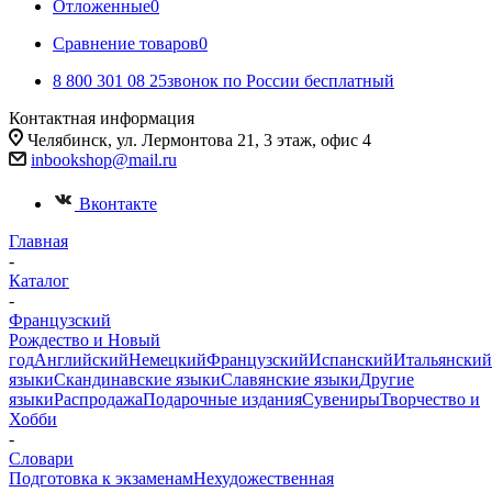
Отложенные
0
Сравнение товаров
0
8 800 301 08 25
звонок по России бесплатный
Контактная информация
Челябинск, ул. Лермонтова 21, 3 этаж, офис 4
inbookshop@mail.ru
Вконтакте
Главная
-
Каталог
-
Французский
Рождество и Новый
год
Английский
Немецкий
Французский
Испанский
Итальянский
языки
Скандинавские языки
Славянские языки
Другие
языки
Распродажа
Подарочные издания
Сувениры
Творчество и
Хобби
-
Словари
Подготовка к экзаменам
Нехудожественная