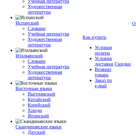
Учебная литература
Художественная
литература
Испанский
О
Словари
Учебная литература
Как купить
Художественная
литература
Условия
оплаты
Итальянский
Условия
Словари
доставки
Скидки
Учебная литература
Возврат
Художественная
товара
литература
Заказ по
e-mail
Восточные языки
Вьетнамский
Китайский
Корейский
Хинди
Японский
Скандинавские языки
Датский