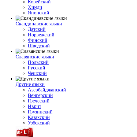
Корейский
Хинди
Японский
Скандинавские языки
Датский
Норвежский
Финский
Шведский
Славянские языки
Польский
Русский
Чешский
Другие языки
Азербайджанский
Венгерский
Греческий
Иврит
Грузинский
Казахский
Узбекский