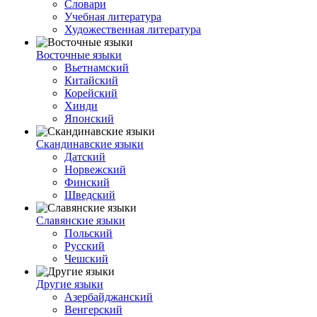
Словари
Учебная литература
Художественная литература
Восточные языки
Вьетнамский
Китайский
Корейский
Хинди
Японский
Скандинавские языки
Датский
Норвежский
Финский
Шведский
Славянские языки
Польский
Русский
Чешский
Другие языки
Азербайджанский
Венгерский